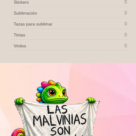
Stickers
Sublimación
Tazas para sublimar
Tintas
Vinilos