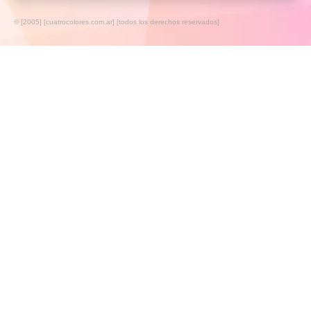
© [2005] [cuatrocolores.com.ar] [todos los derechos reservados]