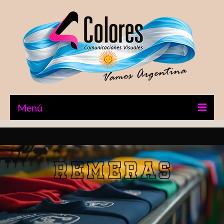
Menú
Inicio
Diseño Gráfico
Impresiones
Stickers UV
Tienda